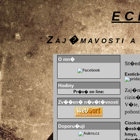
EC
Zaj�mavosti a
O mn�
St�ed
Exotic
Hodiny
Zaj�m
Pr�v� on line:
cizin�
Zv��en� n�v�t�vnosti
V�te,
pohos
Cizokr
Doporu�uji
�esk� 
hmyz,
dom�c�