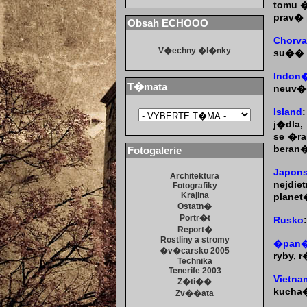
tomu �
prav� 
Obsah ECHOOO
Chorva
V�echny �l�nky
su�� n
Indon
T�mata
neuv��
Island
j�dla,
se �ra
beran�
Fotogalerie
Japon
Architektura
nejdi
Fotografiky
Krajina
planet
Ostatn�
Portr�t
Rusko
Report�
Rostliny a stromy
�pan�
�v�carsko 2005
ryby, 
Technika
Tenerife 2003
Vietna
Z�ti��
kucha�
Zv��ata