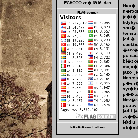
ECHOOO zn�
6916. den
Nap�. 
n�rodn
FLAG counter
je�t� 
kdyby
sou�i 
termit
jedl�
spekt
�erv�,
po sar
bl�zk
stejn�
jako 
Napros
p�en�
vyr�b
p��to
Nav�c
potra
jedli 
zv��at
j�dlu
N�v�t�vnost celkem
ob�ad