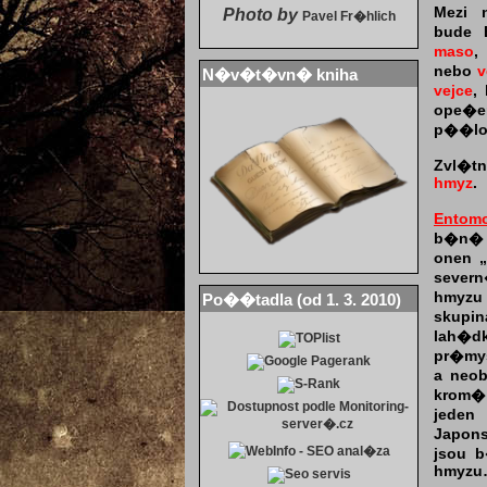
Mezi 
Photo by
Pavel Fr�hlich
bude 
maso
nebo
v
N�v�t�vn� kniha
vejce
,
ope�e
p��lo
Zvl�t
hmyz
.
Entomo
b�n� z
onen „
severn
hmyzu 
Po��tadla (od 1. 3. 2010)
skupi
lah�
pr�my
a neo
krom�
jeden
Japon
jsou 
hmyz