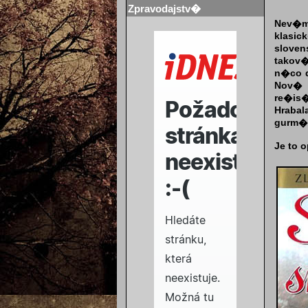
Zpravodajstv�
Nev�m,
klas
slove
takov
n�co d
Nov
re�is
Hrab
gurm�
Je to 