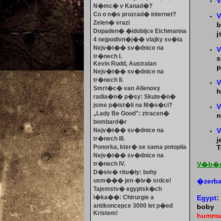
V
N�mc� v Kanad�?
Co o n�s prozrad� internet?
V
Zelen� vrazi
b
Dopaden� �idobijce Eichmanna
j
4 nejpodivn�j�� vlajky sv�ta
Nejv�t�� sv�dnice na
V
tr�nech I.
Kevin Rudd, Australan
p
Nejv�t�� sv�dnice na
tr�nech II.
V
Smrt�c� van Allenovy
h
radia�n� p�sy: Skute�n�
jsme p�ist�li na M�s�ci?
„Lady Be Good": ztracen�
n
bombard�r
Nejv�t�� sv�dnice na
V
tr�nech III.
Ponorka, kter� se sama potopila
T
Nejv�t�� sv�dnice na
tr�nech IV.
V�b�r
D�siv� ritu�ly: bohy
usm��� jen �iv� srdce!
�zerb
Tajemstv� egyptsk�ch
l�ka��: Chirurgie a
Egypt
antikoncepce 3000 let p�ed
boby 
Kristem!
humm