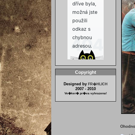
Copyright
Designed by
FR�HLICH
2007 - 2010
Ve�ker� pr�va vyhrazena!
Ohodn