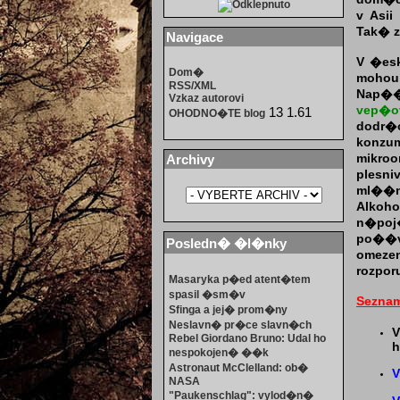
v Asii
Tak� 
Navigace
V �esk
Dom�
moh
RSS/XML
Nap��
Vzkaz autorovi
vep�
13 1.61
OHODNO�TE blog
dodr�o
konz
Archivy
mikro
plesn
ml��n
Alkoh
n�po
po��v
Posledn� �l�nky
omezen
rozpor
Masaryka p�ed atent�tem
spasil �sm�v
Sezna
Sfinga a jej� prom�ny
Neslavn� pr�ce slavn�ch
V
Rebel Giordano Bruno: Udal ho
h
nespokojen� ��k
Astronaut McClelland: ob�
V
NASA
"Paukenschlag": vylod�n�