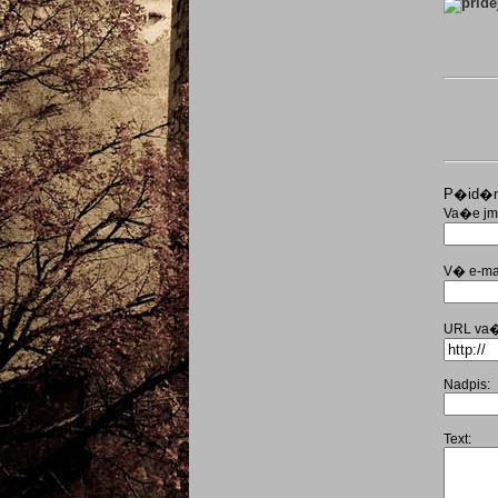
P�id�n
Va�e j
V� e-mai
URL va�
Nadpis:
Text: